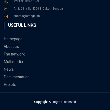
+221 33 824 13 63
Amitié III villa 4566 B Dakar - Senegal
ancefa@orange.sn
USEFUL LINKS
Homepage
About us
The network
Multimedia
News
Documentation
Projets
Copyright All Rights Reserved